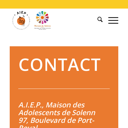
CONTACT
A.I.E.P., Maison des
Adolescents de Solenn
97, Boulevard de Port-
Royal