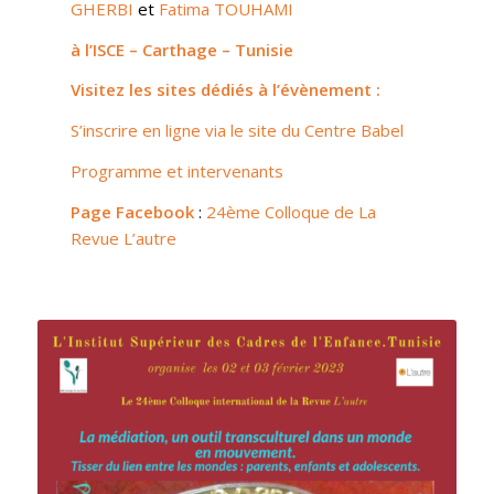
GHERBI
et
Fatima TOUHAMI
à l’ISCE – Carthage – Tunisie
Visitez les sites dédiés à l’évènement :
S’inscrire en ligne via le site du Centre Babel
Programme et intervenants
Page Facebook
:
24ème Colloque de La
Revue L’autre