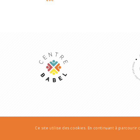
Ce site utilise des cookies. En continuant à parcourir c
© Copyright - AIEP | Transculturailes