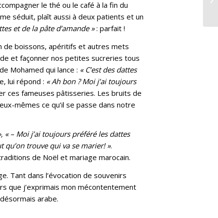
compagner le thé ou le café à la fin du
 me séduit, plaît aussi à deux patients et un
attes et de la pâte d’amande »
: parfait !
on de boissons, apéritifs et autres mets
nde et façonner nos petites sucreries tous
s de Mohamed qui lance :
« C’est des dattes
e, lui répond :
« Ah bon ? Moi j’ai toujours
r ces fameuses pâtisseries. Les bruits de
r eux-mêmes ce qu’il se passe dans notre
« – Moi j’ai toujours préféré les dattes
ut qu’on trouve qui va se marier! »
.
 traditions de Noël et mariage marocain.
ge. Tant dans l’évocation de souvenirs
alors que j’exprimais mon mécontentement
 désormais arabe.