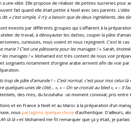
h a une idée. Elle propose de réaliser de petites sucreries pour ac
ouvent fait quand elle était petite à Noël avec ses parents. L’idée
s dit
« c’est simple, il n’y a besoin que de deux ingrédients, des d
sont investis par différents groupes qui s’affairent à la préparati
atelier de travail, à dénoyauter les dattes, couper la pâte d’ama
ersonnes, curieuses, nous voient et nous rejoignent. C’est le ca
e marie ? C’est une pâtisserie pour les mariages ! »
. Sarah, étonné
r les mariages ! »
. Mohamed est très content de nous voir prépare
 et soignants notamment d’origine arabe arrivent afin de voir pa
éparation.
trop de pâte d’amande ! – C’est normal, c’est pour moi celui-là », 
e quelques-unes de côté… », « – On se croirait au bled », « – Il fa
entiels, des rires, du brouhaha : un moment convivial, pris entre
étions et en France à Noël et au Maroc à la préparation d’un maria
mmune, nous
partagions quelque chose
d’authentique. D’ailleurs, 
 Ah là là »
et Mohamed me fit remarquer que ça y était, je parlais