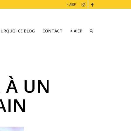
> AIEP
OURQUOI CE BLOG
CONTACT
> AIEP
L À UN
AIN