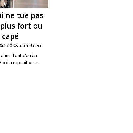
i ne tue pas
plus fort ou
icapé
2021
/
0 Commentaires
 dans Tout c’qu’on
 Booba rappait « ce…