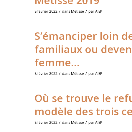
Métisse 2019
/
/
8 février 2022
dans
Métisse
par
AIEP
S’émanciper loin de
familiaux ou deven
femme…
/
/
8 février 2022
dans
Métisse
par
AIEP
Où se trouve le ref
modèle des trois c
/
/
8 février 2022
dans
Métisse
par
AIEP