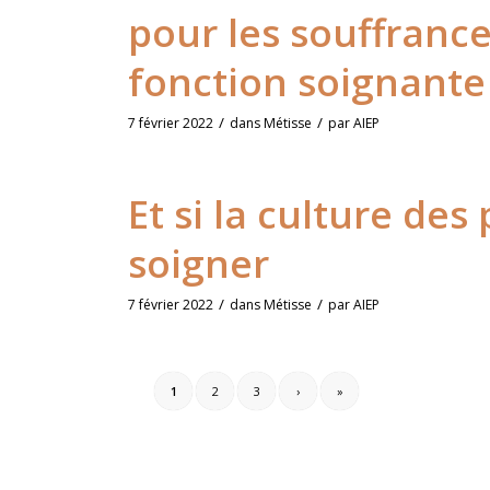
pour les souffranc
fonction soignante
/
/
7 février 2022
dans
Métisse
par
AIEP
Et si la culture des
soigner
/
/
7 février 2022
dans
Métisse
par
AIEP
1
2
3
›
»