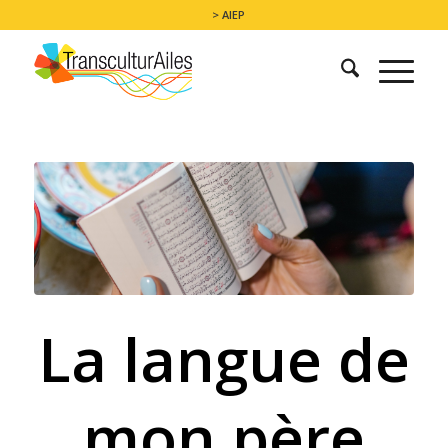
> AIEP
La langue de
mon père