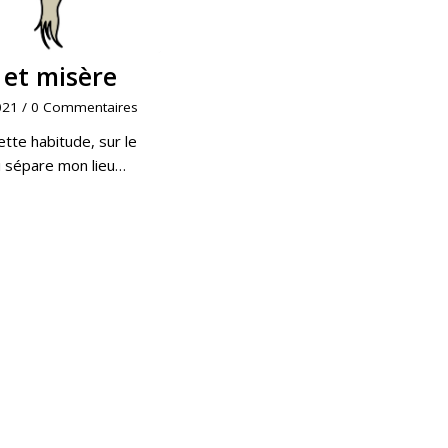
 et misère
021
/
0 Commentaires
cette habitude, sur le
ui sépare mon lieu…