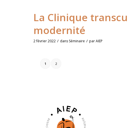
La Clinique transcu
modernité
/
/
2 février 2022
dans
Séminaire
par
AIEP
1
2