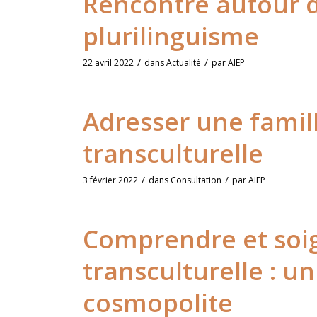
Rencontre autour d
plurilinguisme
/
/
22 avril 2022
dans
Actualité
par
AIEP
Adresser une famil
transculturelle
/
/
3 février 2022
dans
Consultation
par
AIEP
Comprendre et soig
transculturelle : un
cosmopolite