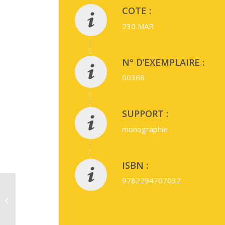
COTE :
230 MAR
N° D’EXEMPLAIRE :
00368
SUPPORT :
monographie
ISBN :
9782294707032
Adolescence et
psychopathologie