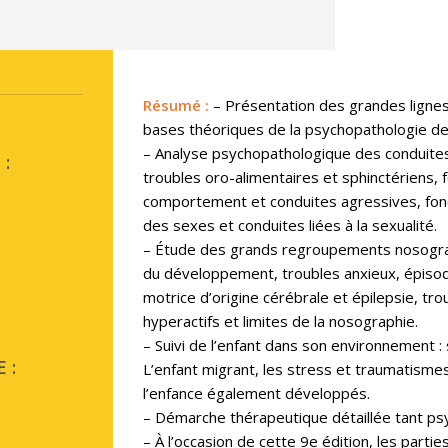
Résumé
:
– Présentation des grandes ligne
bases théoriques de la psychopathologie de 
– Analyse psychopathologique des conduites 
:
troubles oro-alimentaires et sphinctériens, 
comportement et conduites agressives, foncti
des sexes et conduites liées à la sexualité.
– Étude des grands regroupements nosograp
du développement, troubles anxieux, épisode
motrice d’origine cérébrale et épilepsie, t
hyperactifs et limites de la nosographie.
– Suivi de l’enfant dans son environnement : s
 :
L’enfant migrant, les stress et traumatismes
l’enfance également développés.
– Démarche thérapeutique détaillée tant p
– À l’occasion de cette 9e édition, les partie