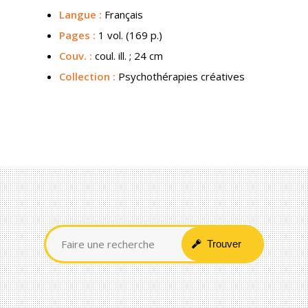
Langue :
Français
Pages :
1 vol. (169 p.)
Couv.
:
coul. ill. ; 24 cm
Collection :
Psychothérapies créatives