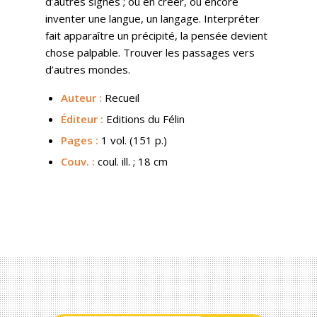
d’autres signes ; ou en créer, ou encore
inventer une langue,
un langage. Interpréter
fait apparaître un précipité, la pensée devient
chose palpable. Trouver les passages vers
d’autres mondes.
Auteur :
Recueil
Éditeur :
Editions du Félin
Pages :
1 vol. (151 p.)
Couv.
:
coul. ill. ; 18 cm