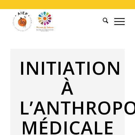
INITIATION
À
L’ANTHROP
MÉDICALE