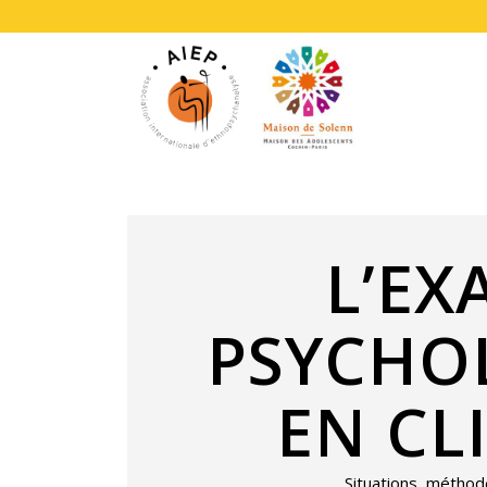
L’E
PSYCHO
EN CL
Situations, méthod