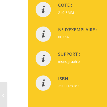
COTE :
210 EMM
N° D’EXEMPLAIRE :
00354
SUPPORT :
monographie
ISBN :
2100079263
L’examen clinique de
la famille