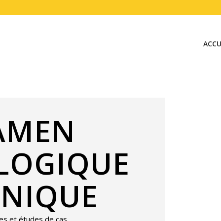
ACCU
XAMEN
LOGIQUE
INIQUE
es et études de cas