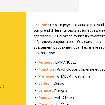
Résumé
:
Le bilan psychologique est le seul 
comprend différents tests et épreuves, un en
approfondi. Cet ouvrage fournit un inventai
:
d’épreuves toujours replacées dans leur cont
strictement psychométrique, il éclaire le rec
psychanalyse.
Auteurs :
EMMANUELLI
Fonction :
Psychologue clinicienne et ps
Préfacier :
CHABERT, Catherine
Éditeur :
Dunod
 :
Langue :
Français
Pages :
1 vol. (534 p.)
Couv.
:
coul. ; 25 cm