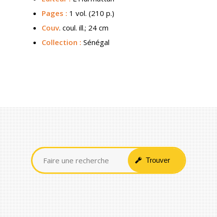
Pages :
1 vol. (210 p.)
Couv
. coul. ill.; 24 cm
Collection :
Sénégal