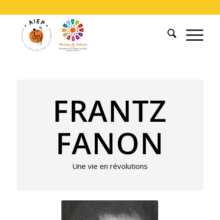
FRANTZ
FANON
Une vie en révolutions