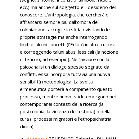
ecc.) ma anche sul soggetto e il desiderio del
conoscere. L’antropologia, che cercherà di
affrancarsi sempre più dall’ombra del
colonialismo, accoglie la sfida rivisitando le
proprie strategie ma anche interrogando i
limiti di alcuni concetti (l’Edipo) in altre culture
e correggendo taluni abusi lessicali (la nozione
di feticcio, ad esempio). Nell’avviare con la
psicoanalisi un dialogo spesso segnato da
conflitti, essa incorpora tuttavia una nuova
sensibilità metodologica. La svolta
ermeneutica porterà a compimento questo
processo, mentre nuove sfide emergono nei
contemporanei contesti della ricerca (la
postcolonia, la violenza della storia) o della
cura (i processi migratori e l’etnopsichiatria
clinica).
Auteurs :
BENEDUCE, Roberto ; PULMAN,