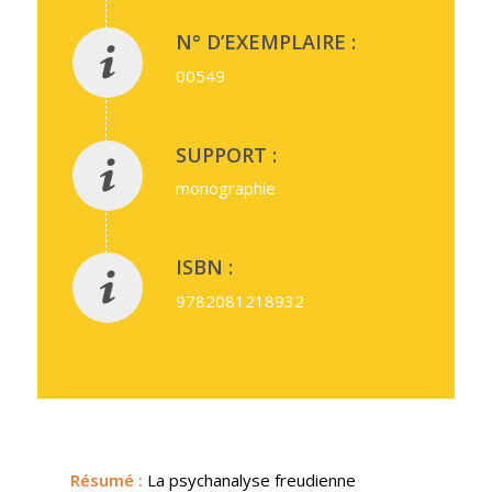
N° D’EXEMPLAIRE :
00549
SUPPORT :
monographie
ISBN :
9782081218932
Résumé
:
La psychanalyse freudienne