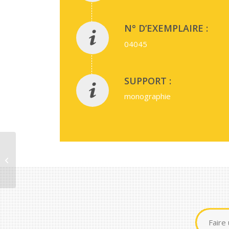
N° D’EXEMPLAIRE :
04045
SUPPORT :
monographie
L’enfant, de sujet de
soin à objet parental