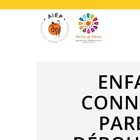
ENF
CONN
PAR